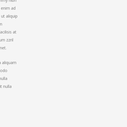
ummy nibh
i enim ad
ut aliquip
in
cilisis at
um zzril
met.
a aliquam
mmodo
nulla
t nulla