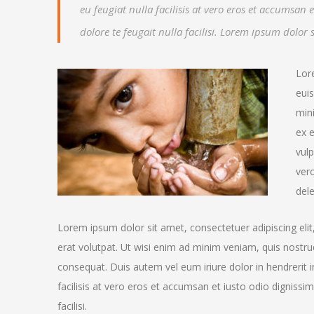
eu feugiat nulla facilisis at vero eros et accumsan
dolore te feugait nulla facilisi. Lorem ipsum dolo
Lor
eui
mini
ex 
vulp
vero
dele
Lorem ipsum dolor sit amet, consectetuer adipiscing el
erat volutpat. Ut wisi enim ad minim veniam, quis nostrud
consequat. Duis autem vel eum iriure dolor in hendrerit i
facilisis at vero eros et accumsan et iusto odio dignissim
facilisi.