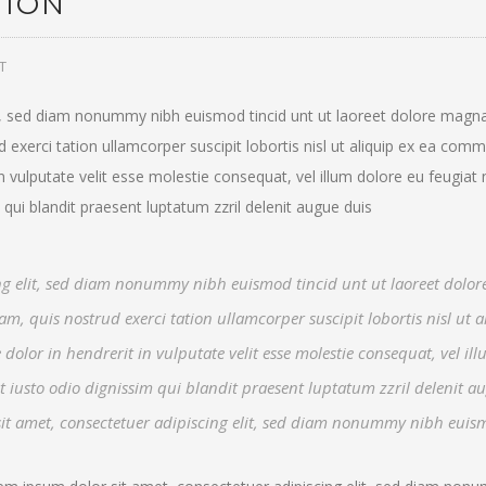
TION
T
it, sed diam nonummy nibh euismod tincid unt ut laoreet dolore magn
 exerci tation ullamcorper suscipit lobortis nisl ut aliquip ex ea co
n vulputate velit esse molestie consequat, vel illum dolore eu feugiat 
 qui blandit praesent luptatum zzril delenit augue duis
ing elit, sed diam nonummy nibh euismod tincid unt ut laoreet dolo
, quis nostrud exerci tation ullamcorper suscipit lobortis nisl ut a
lor in hendrerit in vulputate velit esse molestie consequat, vel il
 et iusto odio dignissim qui blandit praesent luptatum zzril delenit a
r sit amet, consectetuer adipiscing elit, sed diam nonummy nibh euis