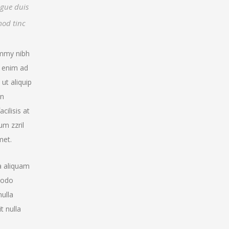
ugue duis
mod tinc
ummy nibh
i enim ad
ut aliquip
in
cilisis at
um zzril
met.
a aliquam
mmodo
nulla
t nulla