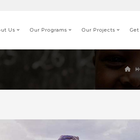
ut Us
Our Programs
Our Projects
Get
H