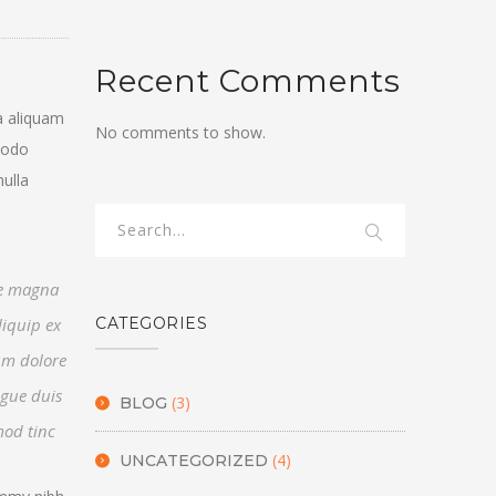
Recent Comments
a aliquam
No comments to show.
mmodo
nulla
re magna
CATEGORIES
liquip ex
lum dolore
ugue duis
(3)
BLOG
mod tinc
(4)
UNCATEGORIZED