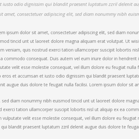
 et iusto odio dignissim qui blandit praesent luptatum zzril delenit a
r sit amet, consectetuer adipiscing elit, sed diam nonummy nibh euis
em ipsum dolor sit amet, consectetuer adipiscing elit, sed diam non
smod tincid unt ut laoreet dolore magna aliquam erat volutpat. Ut wis
m veniam, quis nostrud exerci tation ullamcorper suscipit lobortis nisl 
ea commodo consequat. Duis autem vel eum iriure dolor in hendrerit 
utate velit esse molestie consequat, vel illum dolore eu feugiat nulla fa
 eros et accumsan et iusto odio dignissim qui blandit praesent luptat
nit augue duis dolore te feugait nulla facilisi. Lorem ipsum dolor sit a
it, sed diam nonummy nibh euismod tincid unt ut laoreet dolore magn
 exerci tation ullamcorper suscipit lobortis nisl ut aliquip ex ea co
n vulputate velit esse molestie consequat, vel illum dolore eu feugiat 
 qui blandit praesent luptatum zzril delenit augue duis dolore te feugai