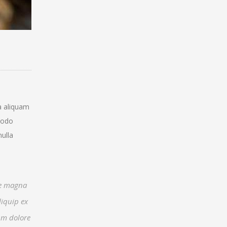
a aliquam
mmodo
nulla
re magna
liquip ex
lum dolore